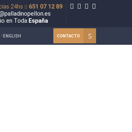
cias 24hs
651 07 12 89
@palladinopellon.es
cio en Toda
España
CONTACTO
ENGLISH