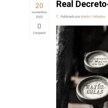
Real Decreto
20
noviembre
Publicado por
Martín I. Palladino
2023
Share