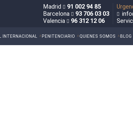
Madrid
91 002 94 85
Urgen
Barcelona
93 706 03 03
info
Valencia
96 312 12 06
Servi
L INTERNACIONAL
PENITENCIARIO
QUIENES SOMOS
BLOG