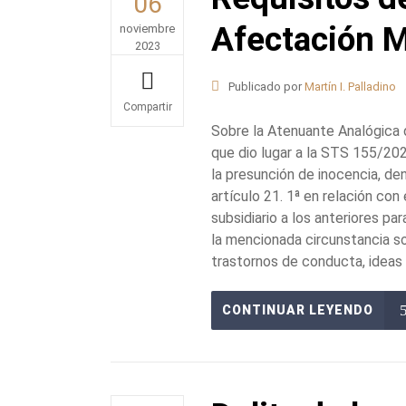
06
Afectación M
noviembre
2023
Publicado por
Martín I. Palladino
Share
Sobre la Atenuante Analógica
que dio lugar a la STS 155/202
la presunción de inocencia, de
artículo 21. 1ª en relación con
subsidiario a los anteriores pa
la mencionada circunstancia so
trastornos de conducta, ideas d
CONTINUAR LEYENDO