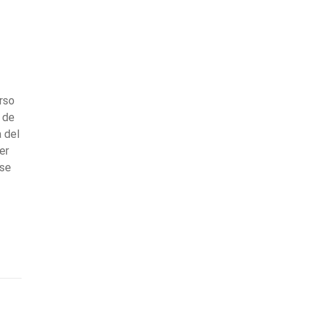
rso
 de
a del
er
ase