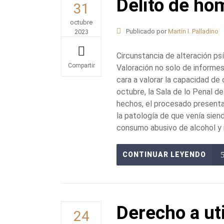
Delito de ho
31
octubre
Publicado por
Martín I. Palladino
2023
Circunstancia de alteración p
Valoración no solo de informe
Share
cara a valorar la capacidad d
octubre, la Sala de lo Penal d
hechos, el procesado presenta
la patología de que venía sien
consumo abusivo de alcohol y 
CONTINUAR LEYENDO
Derecho a ut
24