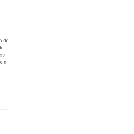
do de
de
los
o a