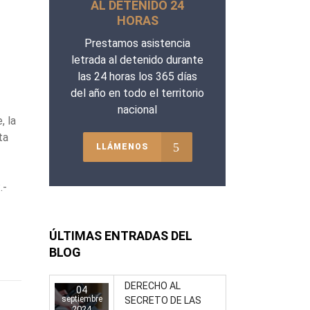
AL DETENIDO 24
HORAS
Prestamos asistencia
letrada al detenido durante
las 24 horas los 365 días
del año en todo el territorio
nacional
, la
ta
LLÁMENOS
.-
ÚLTIMAS ENTRADAS DEL
BLOG
DERECHO AL
04
septiembre
SECRETO DE LAS
2024