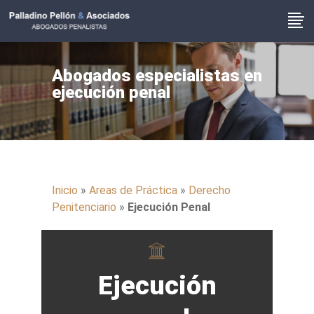
Abogados especialistas en
ejecución penal
Inicio
»
Areas de Práctica
»
Derecho
Penitenciario
»
Ejecución Penal
Ejecución