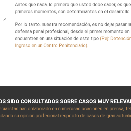
Antes que nada, lo primero que usted debe saber, es que 
primeros momentos, son determinantes en el desarrollo
Por lo tanto, nuestra recomendación, es no dejar pasar 
defensa penal profesional, desde el primer momento en el
encuentren en una situación de este tipo
(Pej: Detenció
Ingreso en un Centro Penitenciario).
S SIDO CONSULTADOS SOBRE CASOS MUY RELEV
cialistas han colaborado en numerosas ocasiones en prensa, tele
ndando su opinión profesional respecto de casos de gran actual