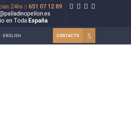
cias 24hs
651 07 12 89
@palladinopellon.es
cio en Toda
España
CONTACTO
ENGLISH