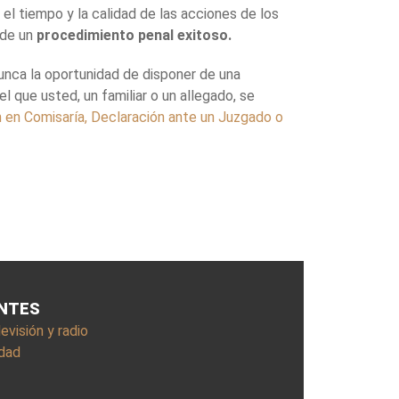
el tiempo y la calidad de las acciones de los
 de un
procedimiento penal exitoso.
nunca la oportunidad de disponer de una
 que usted, un familiar o un allegado, se
n en Comisaría, Declaración ante un Juzgado o
ANTES
visión y radio
idad