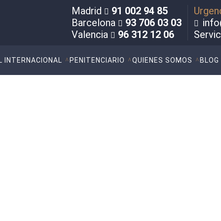
Madrid
91 002 94 85
Urgen
Barcelona
93 706 03 03
info
Valencia
96 312 12 06
Servi
L INTERNACIONAL
PENITENCIARIO
QUIENES SOMOS
BLOG
fensa Penal