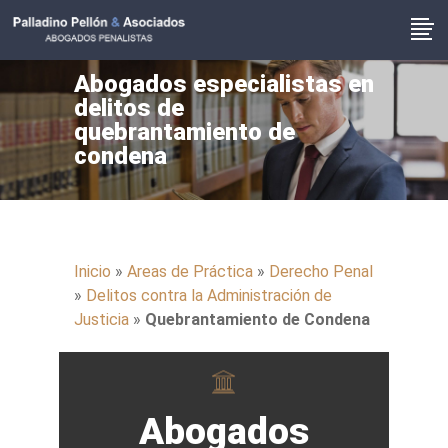
Abogados especialistas en
delitos de
quebrantamiento de
condena
Inicio
»
Areas de Práctica
»
Derecho Penal
»
Delitos contra la Administración de
Justicia
»
Quebrantamiento de Condena
Abogados