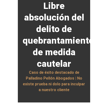
Libre
absolución del
delito de
quebrantamiento
de medida
cautelar
Caso de éxito destacado de
Palladino Pellón Abogados | No
existe prueba ni dolo para inculpar
a nuestro cliente