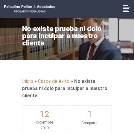
No existe prueba ni dolo
para inculpar a nuestro
cliente
Inicio
»
Casos de éxito
»
No existe
prueba ni dolo para inculpar a nuestro
cliente
12
diciembre
2019
Share