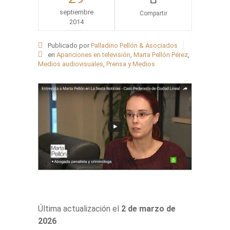
septiembre
2014
Share
Publicado por
Palladino Pellón & Asociados
en
Apariciones en televisión
,
Marta Pellón Pérez
,
Medios audiovisuales
,
Prensa y Medios
Última actualización el
2 de marzo de
2026