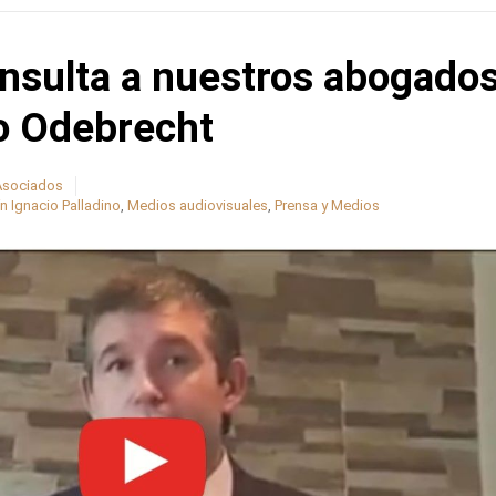
nsulta a nuestros abogado
o Odebrecht
 Asociados
n Ignacio Palladino
,
Medios audiovisuales
,
Prensa y Medios