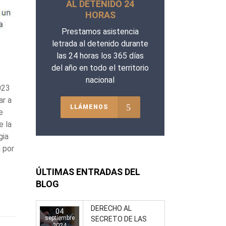
AL DETENIDO 24
HORAS
Prestamos asistencia
letrada al detenido durante
las 24 horas los 365 días
del año en todo el territorio
nacional
023
ar a
LLÁMENOS
e
e la
gia
 por
ÚLTIMAS ENTRADAS DEL
BLOG
DERECHO AL
04
septiembre
SECRETO DE LAS
2024