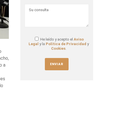
He leído y acepto el
Aviso
Legal
y la
Política de Privacidad
y
Cookies
.
ro
acho,
o a
les
do