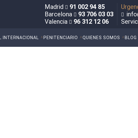
Madrid
91 002 94 85
Urgen
Barcelona
93 706 03 03
info
Valencia
96 312 12 06
Servi
L INTERNACIONAL
PENITENCIARIO
QUIENES SOMOS
BLOG
les