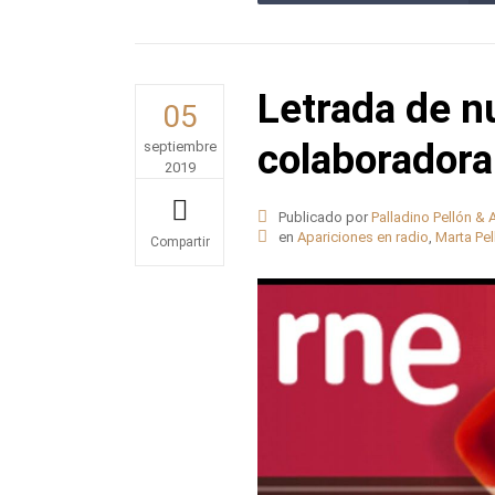
Letrada de n
05
colaborador
septiembre
2019
Publicado por
Palladino Pellón &
en
Apariciones en radio
,
Marta Pel
Share