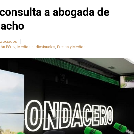
onsulta a abogada de
pacho
 Asociados
lón Pérez
,
Medios audiovisuales
,
Prensa y Medios