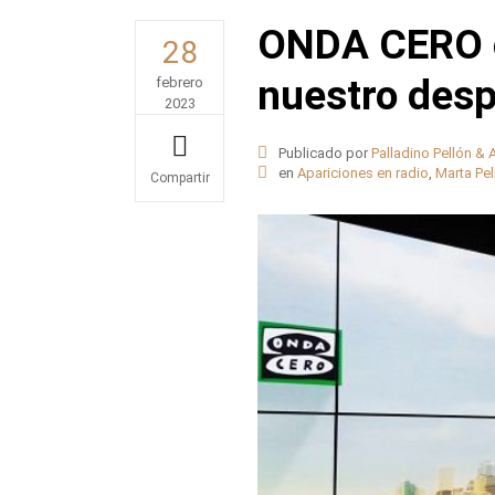
ONDA CERO c
28
nuestro des
febrero
2023
Publicado por
Palladino Pellón &
en
Apariciones en radio
,
Marta Pel
Share