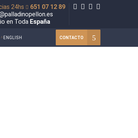
cias 24hs
651 07 12 89
@palladinopellon.es
cio en Toda
España
CONTACTO
ENGLISH