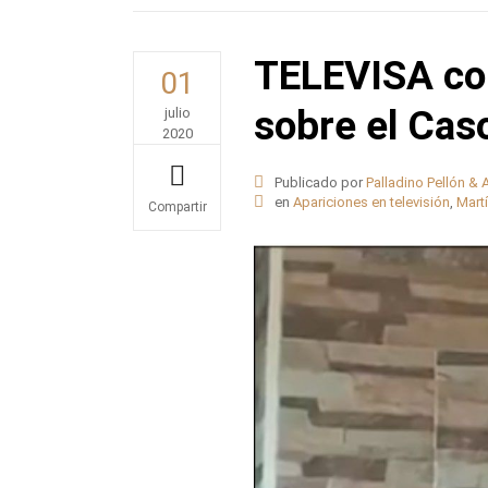
TELEVISA co
01
sobre el Cas
julio
2020
Publicado por
Palladino Pellón &
en
Apariciones en televisión
,
Martí
Share