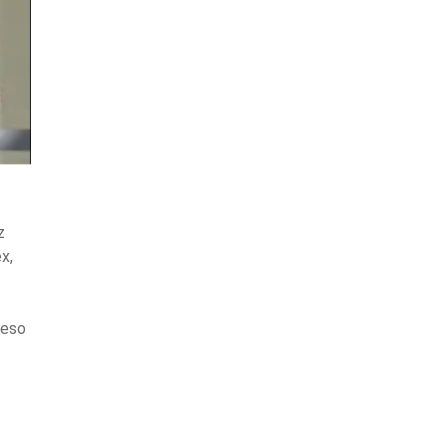
z
x,
ceso