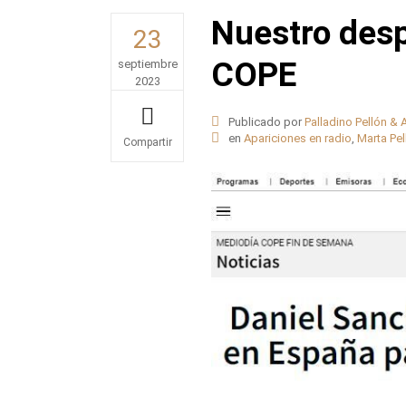
Nuestro des
23
COPE
septiembre
2023
Publicado por
Palladino Pellón &
en
Apariciones en radio
,
Marta Pel
Share