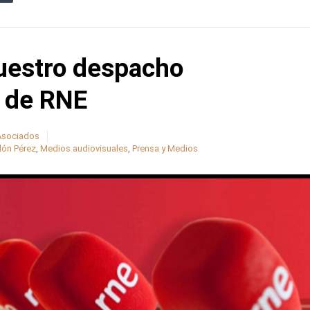
uestro despacho
a de RNE
 Asociados
lón Pérez
,
Medios audiovisuales
,
Prensa y Medios