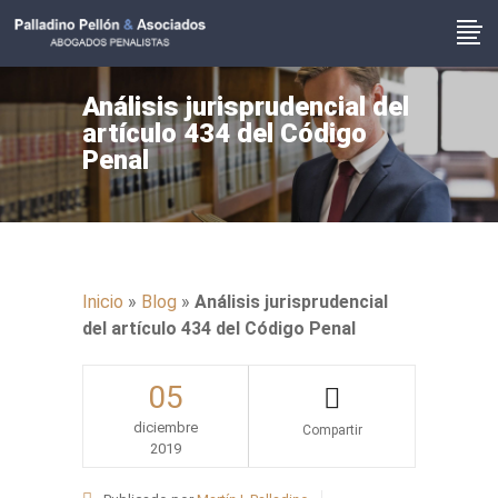
Análisis jurisprudencial del
artículo 434 del Código
Penal
Inicio
»
Blog
»
Análisis jurisprudencial
del artículo 434 del Código Penal
05
diciembre
2019
Share