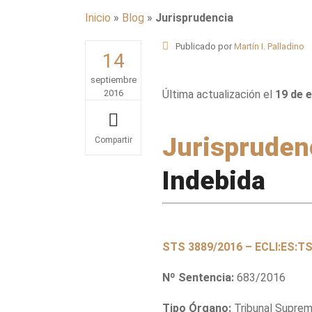
Inicio
»
Blog
»
Jurisprudencia
Publicado por
Martín I. Palladino
14
septiembre
2016
Última actualización el
19 de 
Jurispruden
Share
Indebida
STS 3889/2016 – ECLI:ES:T
Nº Sentencia:
683/2016
Tipo Órgano:
Tribunal Supremo