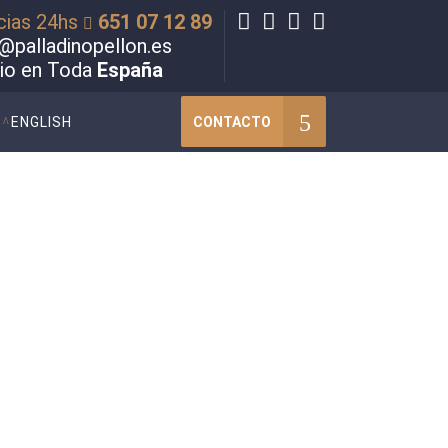
cias 24hs
651 07 12 89
@palladinopellon.es
cio en Toda
España
CONTACTO
ENGLISH