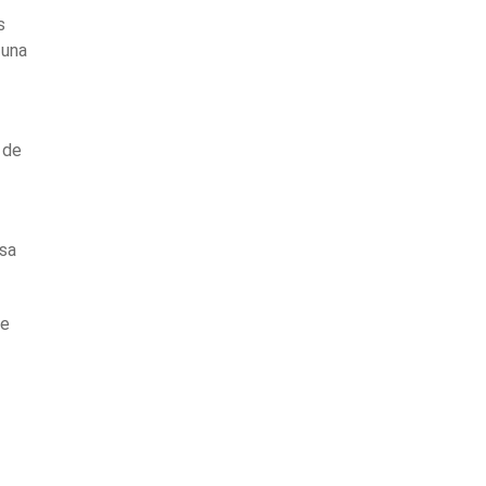
s
 una
 de
esa
ue