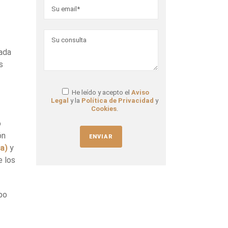
rada
s
He leído y acepto el
Aviso
Legal
y la
Política de Privacidad
y
Cookies
.
o
ón
da)
y
e los
po