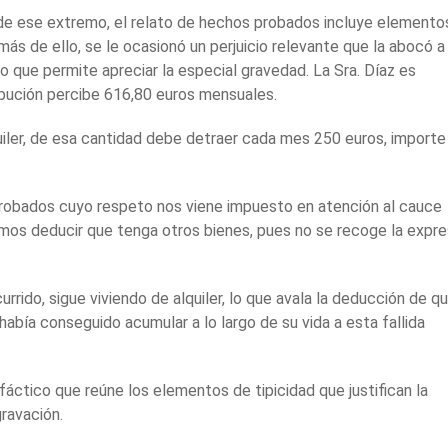
 de ese extremo, el relato de hechos probados incluye elemento
ás de ello, se le ocasionó un perjuicio relevante que la abocó a
o que permite apreciar la especial gravedad. La Sra. Díaz es
ibución percibe 616,80 euros mensuales.
lquiler, de esa cantidad debe detraer cada mes 250 euros, importe
 probados cuyo respeto nos viene impuesto en atención al cauce
os deducir que tenga otros bienes, pues no se recoge la expr
rido, sigue viviendo de alquiler, lo que avala la deducción de q
había conseguido acumular a lo largo de su vida a esta fallida
áctico que reúne los elementos de tipicidad que justifican la
ravación.