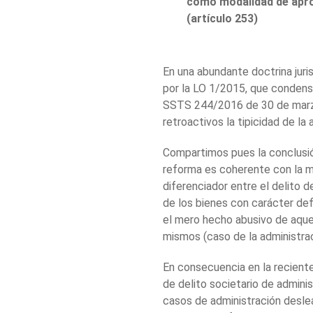
como modalidad de aprop
(artículo 253)
En una abundante doctrina juri
por la LO 1/2015, que condens
SSTS 244/2016 de 30 de marzo
retroactivos la tipicidad de la 
Compartimos pues la conclusió
reforma es coherente con la má
diferenciador entre el delito d
de los bienes con carácter defi
el mero hecho abusivo de aquell
mismos (caso de la administrac
En consecuencia en la reciente
de delito societario de admini
casos de administración desleal