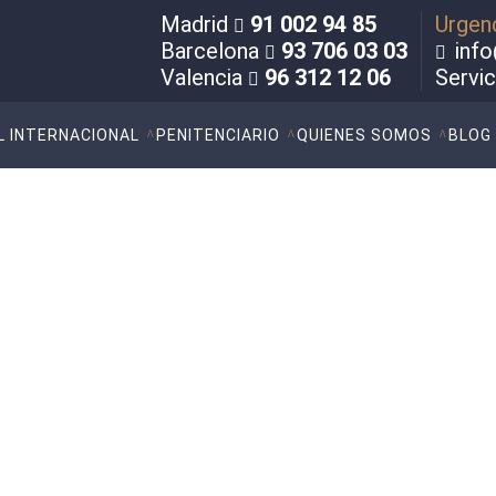
Madrid
91 002 94 85
Urgen
Barcelona
93 706 03 03
info
Valencia
96 312 12 06
Servi
L INTERNACIONAL
PENITENCIARIO
QUIENES SOMOS
BLOG