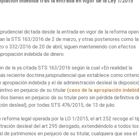
iación indebida tras la entrada en vigor de la Ley 1/2015
sprudencial dictada desde la entrada en vigor de la reforma ope
an la STS 163/2016 de 2 de marzo, y otras posteriores como la
 o 332/2016 de 20 de abril, siguen manteniendo con efectos
apropiación indebida de dinero.
n de la ya citada STS 163/2016 según la cual «En realidad la
s reciente doctrina jurisprudencial que establece como criteri
e apropiación indebida y el de administración desleal la disposici
nitivo en perjuicio de su titular
(caso de la apropiación indebi
os bienes en perjuicio de su titular pero sin pérdida definitiva d
ión desleal), por todas STS 476/2015, de 13 de julio.
 reforma legal operada por la LO 1/2015, el art 252 recoge el ti
stración desleal del art 295 derogado, extendiéndolo a todos los
 de patrimonios en perjuicio de su titular, cualquiera que sea el