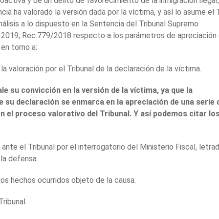
oactiva y de un delito de favorecimiento de la inmigración ilegal,
ncia ha valorado la versión dada por la víctima, y así lo asume el 
lisis a lo dispuesto en la Sentencia del Tribunal Supremo
 2019, Rec.779/2018 respecto a los parámetros de apreciación
 en torno a:
la valoración por el Tribunal de la declaración de la víctima.
le su convicción en la versión de la víctima, ya que la
 de su declaración se enmarca en la apreciación de una serie 
n el proceso valorativo del Tribunal. Y así podemos citar lo
nte el Tribunal por el interrogatorio del Ministerio Fiscal, letra
 la defensa.
los hechos ocurridos objeto de la causa.
Tribunal.