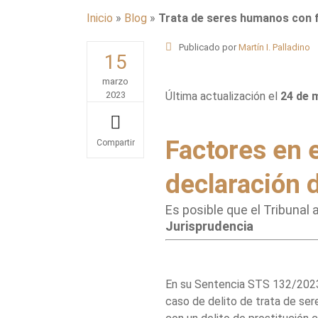
Inicio
»
Blog
»
Trata de seres humanos con f
Publicado por
Martín I. Palladino
15
marzo
2023
Última actualización el
24 de 
Factores en e
Share
declaración d
Es posible que el Tribunal 
Jurisprudencia
En su Sentencia STS 132/2023 
caso de delito de trata de se