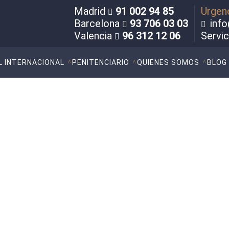
Madrid
91 002 94 85
Urgen
Barcelona
93 706 03 03
info
Valencia
96 312 12 06
Servi
L INTERNACIONAL
PENITENCIARIO
QUIENES SOMOS
BLOG
anos con fines de explota