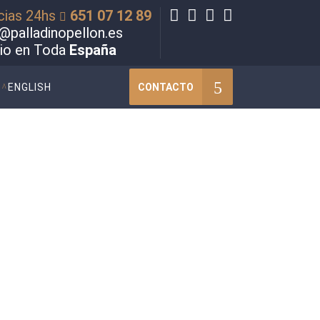
cias 24hs
651 07 12 89
@palladinopellon.es
cio en Toda
España
CONTACTO
ENGLISH
ción sexual