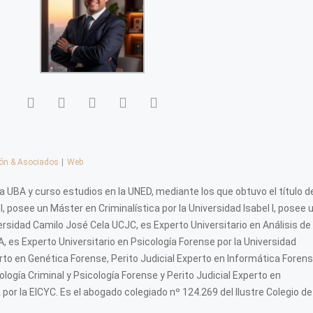
lón & Asociados
|
Web
a UBA y curso estudios en la UNED, mediante los que obtuvo el título d
 posee un Máster en Criminalística por la Universidad Isabel I, posee 
rsidad Camilo José Cela UCJC, es Experto Universitario en Análisis de 
, es Experto Universitario en Psicología Forense por la Universidad
perto en Genética Forense, Perito Judicial Experto en Informática Forens
ología Criminal y Psicología Forense y Perito Judicial Experto en
or la EICYC. Es el abogado colegiado nº 124.269 del Ilustre Colegio de