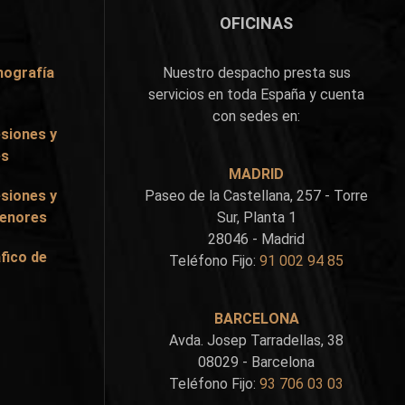
OFICINAS
nografía
Nuestro despacho presta sus
servicios en toda España y cuenta
con sedes en:
siones y
es
MADRID
siones y
Paseo de la Castellana, 257 - Torre
Menores
Sur, Planta 1
28046 - Madrid
fico de
Teléfono Fijo:
91 002 94 85
BARCELONA
Avda. Josep Tarradellas, 38
08029 - Barcelona
Teléfono Fijo:
93 706 03 03