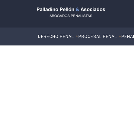
DERECHO PENAL
PROCESAL PENAL
PENA
ZoomNews consulta
de la LECrim limita