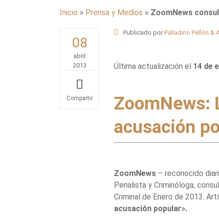
Inicio
»
Prensa y Medios
»
ZoomNews consulta 
Publicado por
Palladino Pellón &
08
abril
2013
Última actualización el
14 de 
ZoomNews: La
Share
acusación po
ZoomNews
– reconocido diari
Penalista y Criminóloga, consu
Criminal de Enero de 2013. Art
acusación popular».