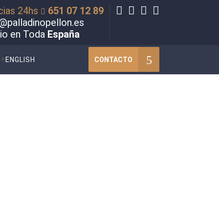
cias 24hs
651 07 12 89
@palladinopellon.es
cio en Toda
España
CONTACTO
ENGLISH
ículo «La Reforma
ión popular»