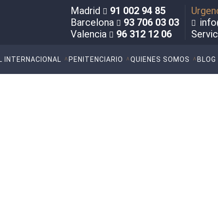
Madrid
91 002 94 85
Urgen
Barcelona
93 706 03 03
info
Valencia
96 312 12 06
Servi
L INTERNACIONAL
PENITENCIARIO
QUIENES SOMOS
BLOG
 a Marta Pellón en su art
 las ventajas de la acusac