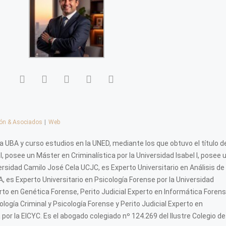
lón & Asociados
|
Web
a UBA y curso estudios en la UNED, mediante los que obtuvo el título d
 posee un Máster en Criminalística por la Universidad Isabel I, posee 
rsidad Camilo José Cela UCJC, es Experto Universitario en Análisis de 
, es Experto Universitario en Psicología Forense por la Universidad
perto en Genética Forense, Perito Judicial Experto en Informática Forens
ología Criminal y Psicología Forense y Perito Judicial Experto en
or la EICYC. Es el abogado colegiado nº 124.269 del Ilustre Colegio de