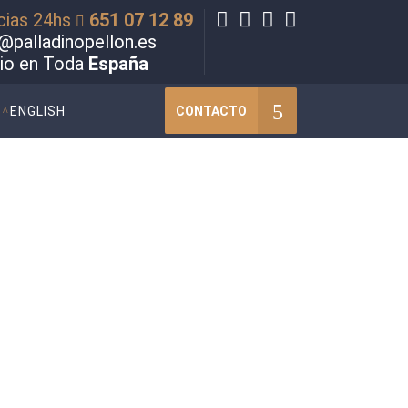
cias 24hs
651 07 12 89
@palladinopellon.es
cio en Toda
España
CONTACTO
ENGLISH
 violencia de