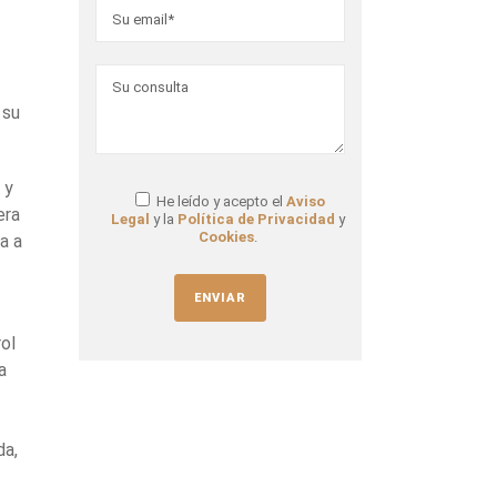
 su
 y
He leído y acepto el
Aviso
era
Legal
y la
Política de Privacidad
y
Cookies
.
va a
rol
a
da,