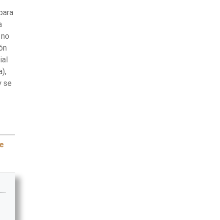
para
a
 no
ón
ial
),
y se
de