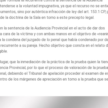
que formula la recurrente contra la sentencia de la Audiencia
atenderse a la voluntad impugnativa, ya que el recurso no se ent
entos, sino por auténtica infracción de ley del art. 153.1 CP, 
de la doctrina de la Sala en torno a este precepto legal.
en la sentencia de la Audiencia Provincial en el acto de dar dos
a cara de la víctima y con ambas manos en el objetivo de «rean
ca la condena del juzgado de lo penal que había condenado por de
l recurrente a su pareja. Hecho objetivo que consta en el relato 
ible.
lugar, que la inmediación de la práctica de la prueba quien la tie
iencia Provincial, por lo que el proceso de valoración de la prueba
penal, debiendo el Tribunal de apelación proceder al examen de e
entro de los márgenes de apreciación en torno a la prueba que s