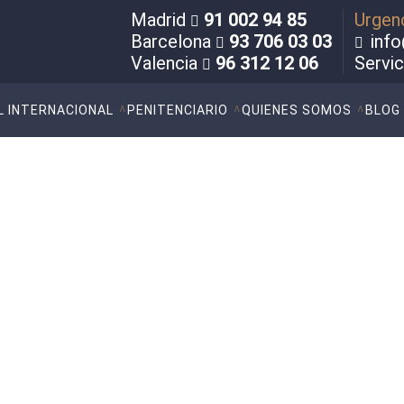
Madrid
91 002 94 85
Urgen
Barcelona
93 706 03 03
info
Valencia
96 312 12 06
Servi
L INTERNACIONAL
PENITENCIARIO
QUIENES SOMOS
BLOG
 la agresión en el delito de
 por la vía del art. 849.1 de la LECRIM