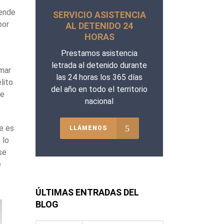
iende
SERVICIO ASISTENCIA
por
AL DETENIDO 24
HORAS
Prestamos asistencia
letrada al detenido durante
imar
las 24 horas los 365 días
lito
del año en todo el territorio
de
nacional
ne es
LLÁMENOS
 lo
se
e
ÚLTIMAS ENTRADAS DEL
BLOG