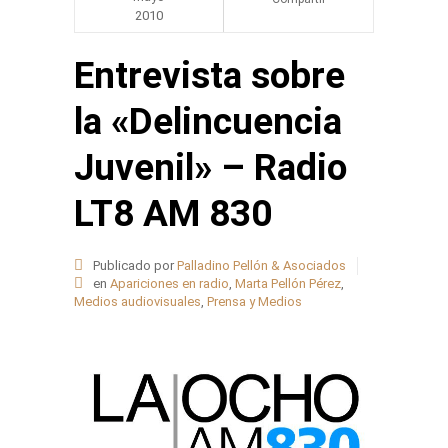
2010
Share
Entrevista sobre
la «Delincuencia
Juvenil» – Radio
LT8 AM 830
Publicado por
Palladino Pellón & Asociados
en
Apariciones en radio
,
Marta Pellón Pérez
,
Medios audiovisuales
,
Prensa y Medios