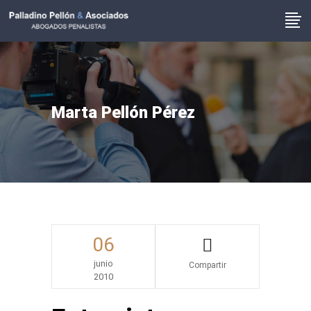
Marta Pellón Pérez
06
junio
2010
Share