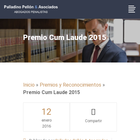
Premio Cum Laude 2015
Inicio
»
Premios y Reconocimientos
»
Premio Cum Laude 2015
12
enero
2016
Share