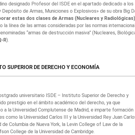
dino designado Profesor del ISDE en el apartado dedicado a los
y Depósito de Armas, Municiones o Explosivos» de su obra Big D
porar estas dos clases de Armas (Nucleares y Radiológicas
o la línea de las armas consideradas por las normas internaciona
denominadas “armas de destrucción masiva” (Nucleares, Biológic
Q-R
).
UTO SUPERIOR DE DERECHO Y ECONOMÍA
postgrado universitario ISDE – Instituto Superior de Derecho y
do prestigio en el ámbito académico del derecho, ya que
o a la Universidad Complutense de Madrid, e imparte formación
es como la Universidad Carlos III y la Universidad Rey Juan Carl
d de Columbia de Nueva York, la Levin College of Law de la
lfson College de la Universidad de Cambridge.