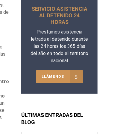
as
,
SERVICIO ASISTENCIA
ea de
AL DETENIDO 24
HORAS
Prestamos asistencia
letrada al detenido durante
las 24 horas los 365 días
de
del año en todo el territorio
las
nacional
LLÁMENOS
ntro
omo
 un
 se
ÚLTIMAS ENTRADAS DEL
s
BLOG