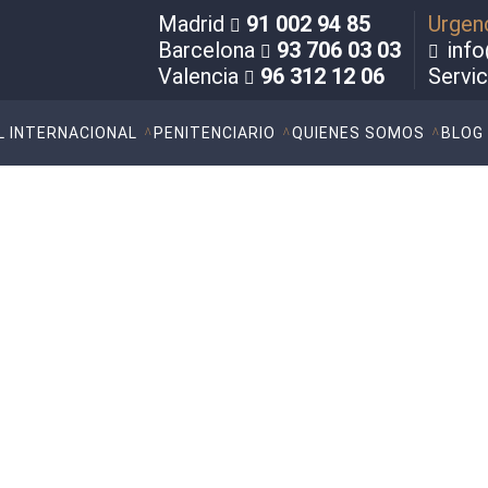
Madrid
91 002 94 85
Urgen
Barcelona
93 706 03 03
info
Valencia
96 312 12 06
Servi
L INTERNACIONAL
PENITENCIARIO
QUIENES SOMOS
BLOG
esignado Profesor del ISDE
tantivo