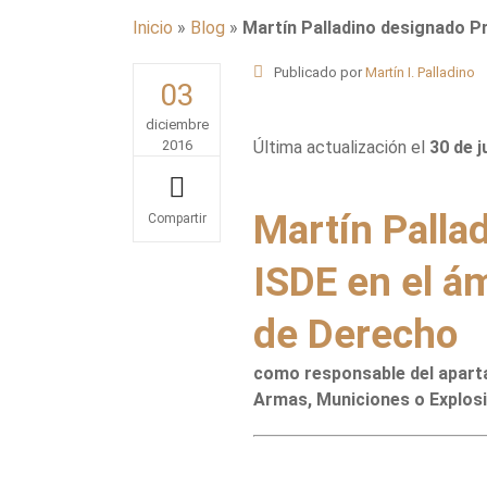
Inicio
»
Blog
»
Martín Palladino designado P
Publicado por
Martín I. Palladino
03
diciembre
2016
Última actualización el
30 de j
Martín Palla
Share
ISDE en el á
de Derecho
como responsable del aparta
Armas, Municiones o Explosi