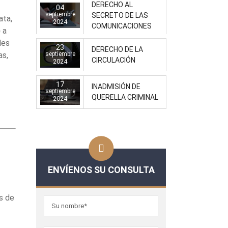
DERECHO AL
04
septiembre
SECRETO DE LAS
ata,
2024
COMUNICACIONES
)
a
les
23
DERECHO DE LA
as,
septiembre
CIRCULACIÓN
2024
17
INADMISIÓN DE
septiembre
QUERELLA CRIMINAL
2024
ENVÍENOS SU CONSULTA
os de