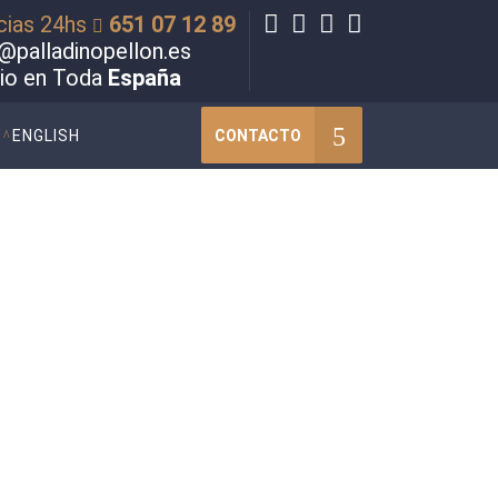
cias 24hs
651 07 12 89
@palladinopellon.es
cio en Toda
España
CONTACTO
ENGLISH
 en el área de