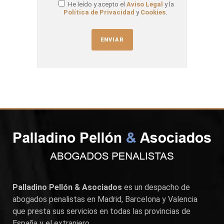
He leído y acepto el
Aviso Legal
y la
Política de Privacidad
y
Cookies
.
Palladino Pellón & Asociados
es un despacho de
abogados penalistas en
Madrid
,
Barcelona
y
Valencia
que presta sus servicios en todas las provincias de
España y el extranjero.