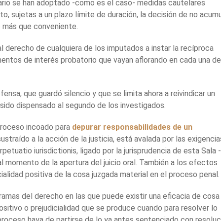
nario se han adoptado -como es el caso- medidas cautelares
nto, sujetas a un plazo límite de duración, la decisión de no acumu
 más que conveniente.
al derecho de cualquiera de los imputados a instar la recíproca
entos de interés probatorio que vayan aflorando en cada una de
fensa, que guardó silencio y que se limita ahora a reivindicar un
 sido dispensado al segundo de los investigados.
proceso incoado para
depurar responsabilidades de un
ustraído a la acción de la justicia, está avalada por las exigencia
rpetuatio iurisdictionis, ligado por la jurisprudencia de esta Sala -
 momento de la apertura del juicio oral. También a los efectos
cialidad positiva de la cosa juzgada material en el proceso penal.
 ramas del derecho en las que puede existir una eficacia de cosa
ositivo o prejudicialidad que se produce cuando para resolver lo
roceso haya de partirse de lo ya antes sentenciado con resoluc