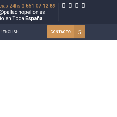
cias 24hs
651 07 12 89
@palladinopellon.es
cio en Toda
España
CONTACTO
ENGLISH
o de Falsedad