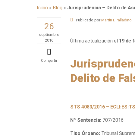
Inicio
»
Blog
»
Jurisprudencia – Delito de As
Publicado por
Martín I. Palladino
26
septiembre
2016
Última actualización el
19 de 
Jurisprudenc
Share
Delito de Fa
STS 4083/2016 – ECLI:ES:T
Nº Sentencia:
707/2016
Tipo Órgano:
Tribunal Supremo