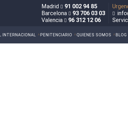
Madrid
91 002 94 85
Urgen
Barcelona
93 706 03 03
info
Valencia
96 312 12 06
Servi
L INTERNACIONAL
PENITENCIARIO
QUIENES SOMOS
BLOG
elito de Asesinato y Delit