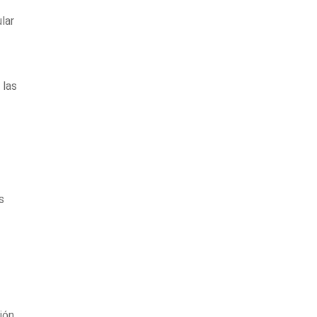
lar
 las
s
ión