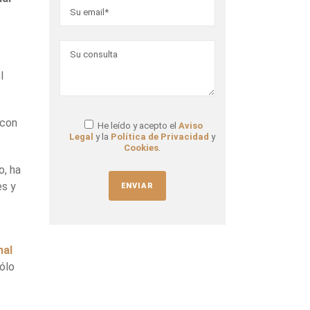
l
 con
He leído y acepto el
Aviso
Legal
y la
Política de Privacidad
y
Cookies
.
o, ha
es y
nal
ólo