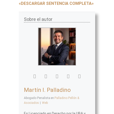
«DESCARGAR SENTENCIA COMPLETA»
Sobre el autor
Martín I. Palladino
Abogado Penalista
en
Palladino Pellón &
Asociados
|
Web
Es Licenciado en Derecho por la UBA y