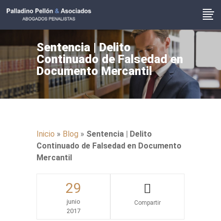
Sentencia | Delito
Continuado de Falsedad en
Documento Mercantil
Inicio
»
Blog
»
Sentencia | Delito
Continuado de Falsedad en Documento
Mercantil
29
junio
2017
Share