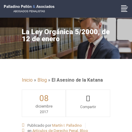
La Ley Orgánica 5/2000, de
12 de enero
Inicio
»
Blog
»
El Asesino de la Katana
08
diciembre
2017
Share
Publicado por
Martín I. Palladino
en
Artículos de Derecho Penal
,
Blog