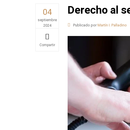
Derecho al s
04
septiembre
Publicado por
Martín I. Palladino
2024
Share