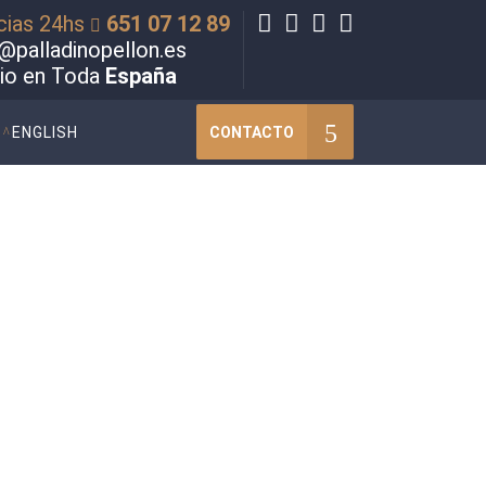
cias 24hs
651 07 12 89
@palladinopellon.es
cio en Toda
España
CONTACTO
ENGLISH