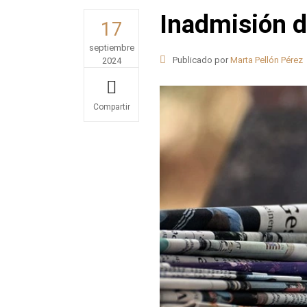
Inadmisión d
17
septiembre
Publicado por
Marta Pellón Pérez
2024
Share