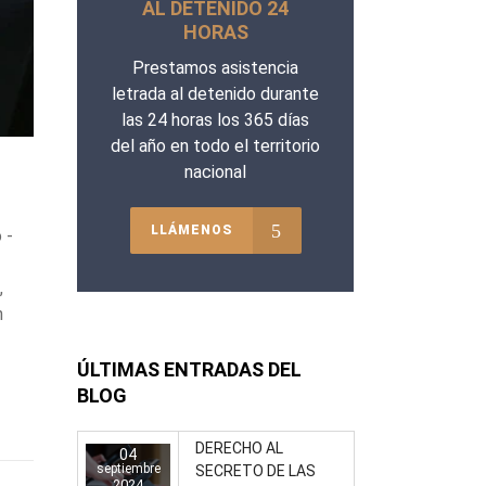
AL DETENIDO 24
HORAS
Prestamos asistencia
letrada al detenido durante
las 24 horas los 365 días
del año en todo el territorio
nacional
LLÁMENOS
 -
,
n
ÚLTIMAS ENTRADAS DEL
BLOG
DERECHO AL
04
septiembre
SECRETO DE LAS
2024