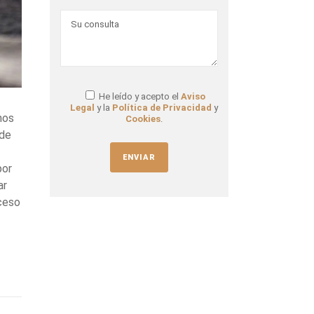
He leído y acepto el
Aviso
Legal
y la
Política de Privacidad
y
hos
Cookies
.
 de
por
ar
oceso