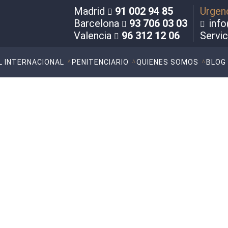
Madrid
91 002 94 85
Urgen
Barcelona
93 706 03 03
info
Valencia
96 312 12 06
Servi
L INTERNACIONAL
PENITENCIARIO
QUIENES SOMOS
BLOG
 Artículos