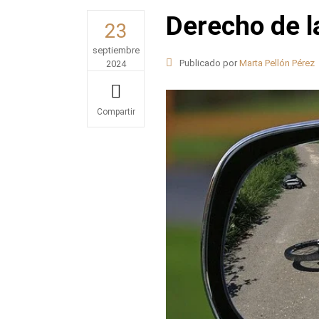
Derecho de l
23
septiembre
Publicado por
Marta Pellón Pérez
2024
Share