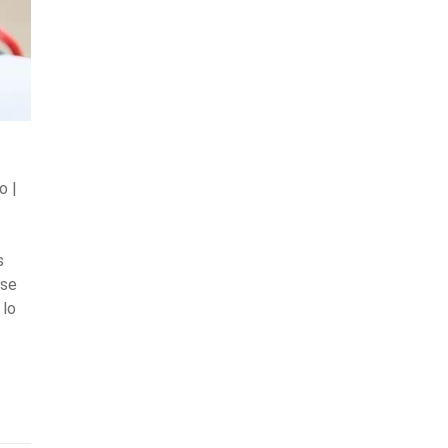
o |
s
rse
 lo