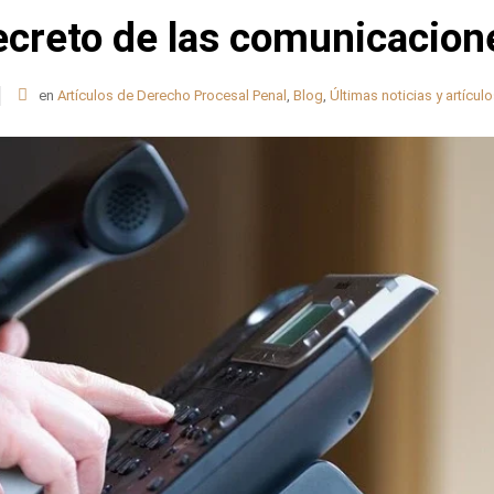
ecreto de las comunicacion
en
Artículos de Derecho Procesal Penal
,
Blog
,
Últimas noticias y artícul