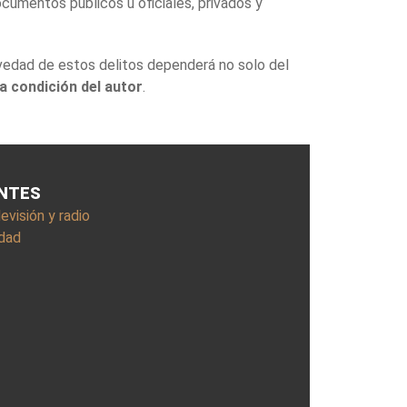
cumentos públicos u oficiales, privados y
vedad de estos delitos dependerá no solo del
la condición del autor
.
ANTES
visión y radio
idad