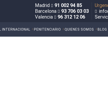
Madrid
91 002 94 85
Urgen
Barcelona
93 706 03 03
info
Valencia
96 312 12 06
Servi
L INTERNACIONAL
PENITENCIARIO
QUIENES SOMOS
BLOG
stas en delitos de falsed