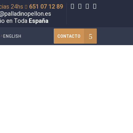
cias 24hs
651 07 12 89
@palladinopellon.es
cio en Toda
España
CONTACTO
ENGLISH
ad documental