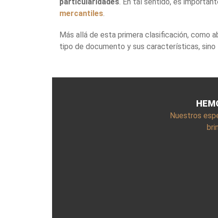
particularidades
. En tal sentido, es importa
mercantiles
.
Más allá de esta primera clasificación, como
tipo de documento y sus características, sin
HEMO
Nuestros espe
bri