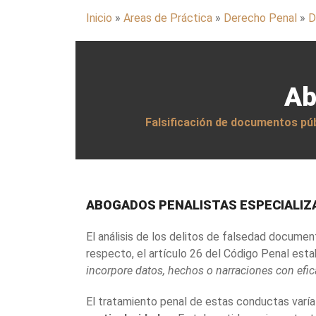
Inicio
»
Areas de Práctica
»
Derecho Penal
»
D
Ab
Falsificación de documentos públ
ABOGADOS PENALISTAS ESPECIALIZ
El análisis de los delitos de falsedad document
respecto, el artículo 26 del Código Penal est
incorpore datos, hechos o narraciones con eficac
El tratamiento penal de estas conductas varía