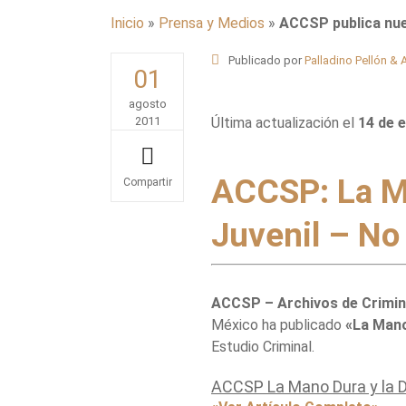
Inicio
»
Prensa y Medios
»
ACCSP publica nue
Publicado por
Palladino Pellón &
01
agosto
2011
Última actualización el
14 de 
ACCSP: La Ma
Share
Juvenil – No
ACCSP – Archivos de Crimino
México ha publicado
«La Mano
Estudio Criminal.
ACCSP La Mano Dura y la D