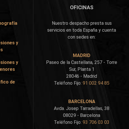
OFICINAS
nografía
Nuestro despacho presta sus
servicios en toda España y cuenta
con sedes en:
siones y
es
MADRID
siones y
Paseo de la Castellana, 257 - Torre
Menores
Sur, Planta 1
28046 - Madrid
fico de
Teléfono Fijo:
91 002 94 85
BARCELONA
Avda. Josep Tarradellas, 38
08029 - Barcelona
Teléfono Fijo:
93 706 03 03