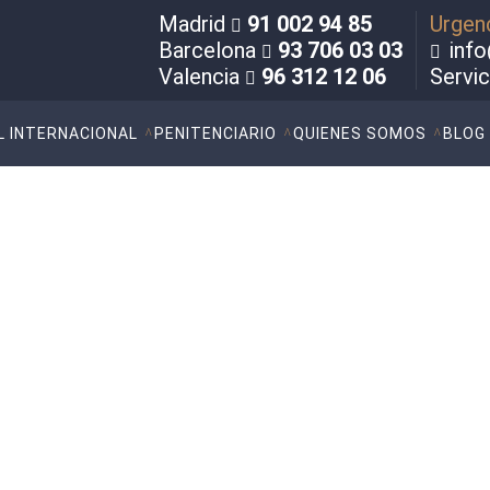
Madrid
91 002 94 85
Urgen
Barcelona
93 706 03 03
info
Valencia
96 312 12 06
Servi
L INTERNACIONAL
PENITENCIARIO
QUIENES SOMOS
BLOG
tro trabajo «La Mano Dur
incuencia Juvenil»