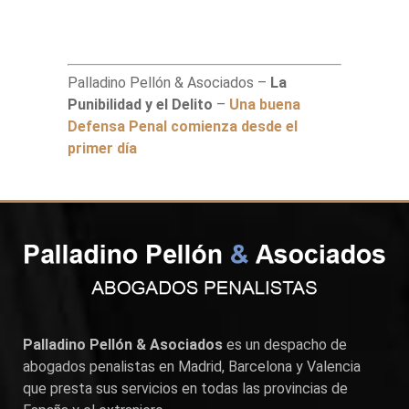
Palladino Pellón & Asociados –
La
Punibilidad y el Delito
–
Una buena
Defensa Penal comienza desde el
primer día
Palladino Pellón & Asociados
es un despacho de
abogados penalistas en
Madrid
,
Barcelona
y
Valencia
que presta sus servicios en todas las provincias de