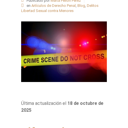
Publicado por
Marta Pellón Pérez
en
Artículos de Derecho Penal
,
Blog
,
Delitos
Libertad Sexual contra Menores
Última actualización el
18 de octubre de
2025